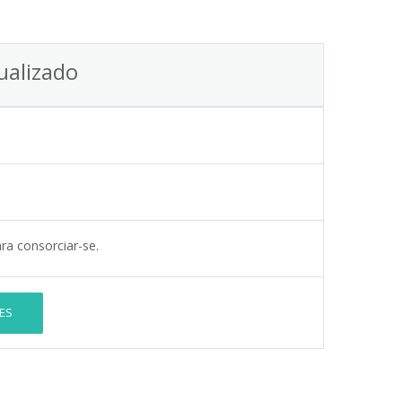
ualizado
ra consorciar-se.
ES