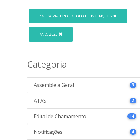
PROTOCOLO DE INTENÇÕES
CATEGORIA:
2025
ANO:
Categoria
Assembleia Geral
3
ATAS
2
Edital de Chamamento
14
Notificações
4