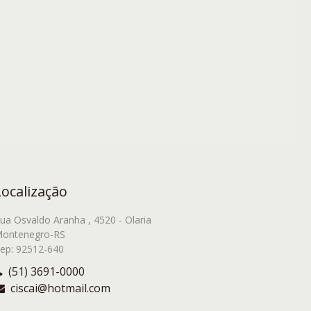
Localização
ua Osvaldo Aranha , 4520 - Olaria
ontenegro-RS
ep: 92512-640
(51) 3691-0000
ciscai@hotmail.com