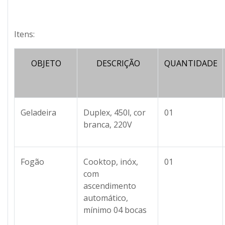
Itens:
OBJETO
DESCRIÇÃO
QUANTIDADE
Geladeira
Duplex, 450l, cor
01
branca, 220V
Fogão
Cooktop, inóx,
01
com
ascendimento
automático,
mínimo 04 bocas