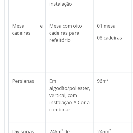
instalação
Mesa e
Mesa com oito
01 mesa
cadeiras
cadeiras para
08 cadeiras
refeitório
Persianas
Em
96m²
algodão/poliester,
vertical, com
instalação. * Cor a
combinar.
Divisórias
246m² de
246m²